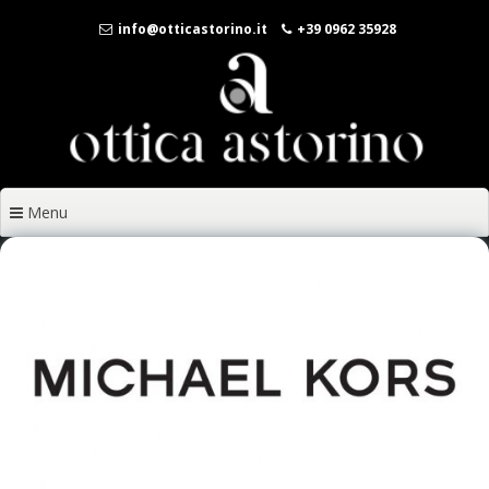
Vai
info@otticastorino.it
+39 0962 35928
al
contenuto
Menu