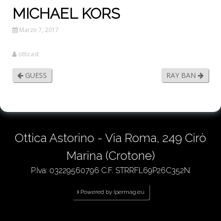
MICHAEL KORS
Marzo 7, 2017
otticast
GUESS
RAY BAN
Ottica Astorino - Via Roma, 249 Cirò
Marina (Crotone)
P.Iva: 03229560796 C.F. STRRFL69P26C352N
Powered by Ipermag.eu