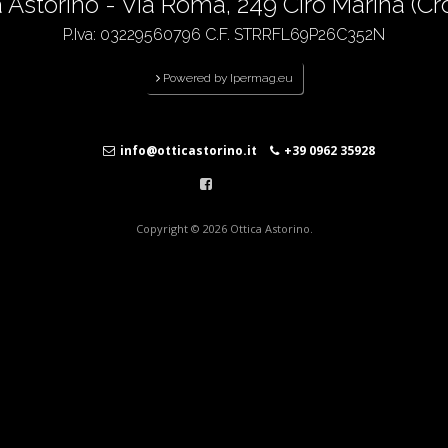
a Astorino - Via Roma, 249 Cirò Marina (Cr
P.Iva: 03229560796 C.F. STRRFL69P26C352N
Powered by Ipermag.eu
info@otticastorino.it
+39 0962 35928
Copyright © 2026
Ottica Astorino
.